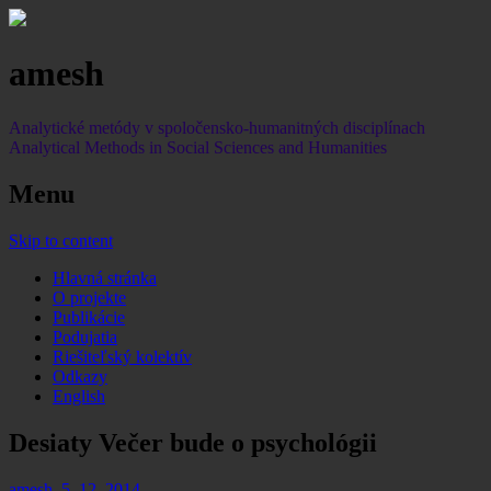
a
mesh
Analytické metódy v spoločensko-humanitných disciplínach
Analytical Methods in Social Sciences and Humanities
Menu
Skip to content
Hlavná stránka
O projekte
Publikácie
Podujatia
Riešiteľský kolektív
Odkazy
English
Desiaty Večer bude o psychológii
amesh
,
5. 12. 2014