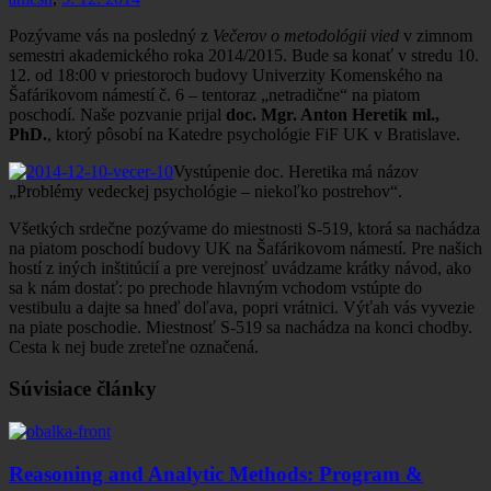
Pozývame vás na posledný z
Večerov o metodológii vied
v zimnom
semestri akademického roka 2014/2015. Bude sa konať v stredu 10.
12. od 18:00 v priestoroch budovy Univerzity Komenského na
Šafárikovom námestí č. 6 ­– tentoraz „netradične“ na piatom
poschodí. Naše pozvanie prijal
doc. Mgr. Anton Heretik ml.,
PhD.
, ktorý pôsobí na Katedre psychológie FiF UK v Bratislave.
Vystúpenie doc. Heretika má názov
„Problémy vedeckej psychológie – niekoľko postrehov“.
Všetkých srdečne pozývame do miestnosti S-519, ktorá sa nachádza
na piatom poschodí budovy UK na Šafárikovom námestí. Pre našich
hostí z iných inštitúcií a pre verejnosť uvádzame krátky návod, ako
sa k nám dostať: po prechode hlavným vchodom vstúpte do
vestibulu a dajte sa hneď doľava, popri vrátnici. Výťah vás vyvezie
na piate poschodie. Miestnosť S-519 sa nachádza na konci chodby.
Cesta k nej bude zreteľne označená.
Súvisiace články
Reasoning and Analytic Methods: Program &