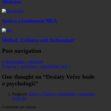
Abstracts
Správa z konferencie MEA
Method, Evidence and Archaeology
Post navigation
↜
Matematika v ekonómii
Konal sa 1. workshop o metodológii vied
↝
One thought on “
Desiaty Večer bude
o psychológii
”
Pingback:
Správa z Večera o matematike v ekonómii |
AMESH
Comments are closed.