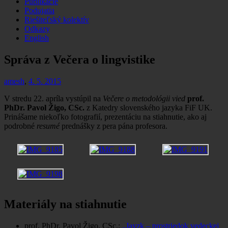
Publikácie
Podujatia
Riešiteľský kolektív
Odkazy
English
Správa z Večera o lingvistike
amesh
,
4. 5. 2015
V stredu 22. apríla vystúpil na
Večere o metodológii vied
prof.
PhDr. Pavol Žigo, CSc.
z Katedry slovenského jazyka FiF UK.
Prinášame niekoľko fotografií, prezentáciu na stiahnutie, ako aj
podrobné
resumé
prednášky z pera pána profesora.
Materiály na stiahnutie
prof. PhDr. Pavol Žigo, CSc.:
„Jayzk – prostriedok vedeckej