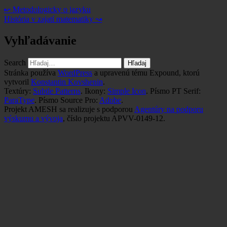
↜
Metodologicky o jazyku
História v zajatí matematiky
↝
Vyhľadávanie
Search
Stránka používa
WordPress
a upravenú tému Expound, ktorú
vytvoril
Konstantin Kovshenin
.
Textúry:
Subtle Patterns
. Ikony:
Simple Icon
. Písmo PT Serif:
ParaType
. Písmo Source Pro:
Adobe
.
Projekt AMESH sa realizuje s podporou
Agentúry na podporu
výskumu a vývoja
, číslo projektu APVV-0149-12.