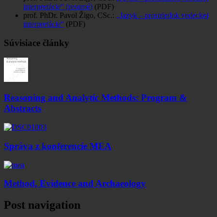
interpretácie“ (resumé)
(PDF)
prof. PhDr. Pavol Žigo, CSc.:
„Jazyk – prostriedok vedeckej
interpretácie“
(PDF)
Súvisiace články
Reasoning and Analytic Methods: Program &
Abstracts
Správa z konferencie MEA
Method, Evidence and Archaeology
Post navigation